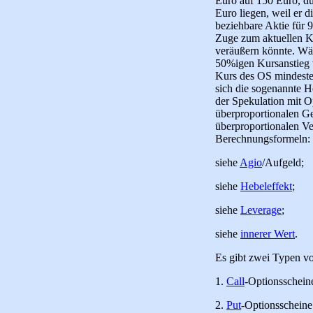
Euro auf 150 Euro, dü
Euro liegen, weil er 
beziehbare Aktie für 9
Zuge zum aktuellen K
veräußern könnte. Wäh
50%igen Kursanstieg v
Kurs des OS mindeste
sich die sogenannte H
der Spekulation mit O
überproportionalen G
überproportionalen Ve
Berechnungsformeln:
siehe
Agio
/Aufgeld;
siehe
Hebeleffekt
;
siehe
Leverage
;
siehe
innerer Wert
.
Es gibt zwei Typen v
1.
Call
-Optionsschein
2.
Put
-Optionsscheine