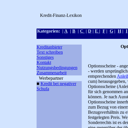
Kredit-Finanz-Lexikon
Kategorien: |
A
|
B
|
C
|
D
|
E
|
F
|
G
|
H
|
I
Kreditlexikon
Opt
Kreditanbieter
Text schreiben
Sonstiges
Kontakt
Optionsscheine - ange
Nutzungsbedingungen
- werden ursprünglic
Zusammenarbeit
entsprechenden
Anlei
Werbepartner
cum) herausgegeben, 
■
Kredit bei negativer
Optionsscheine (Anlei
Schufa
für sich genommen an
können. Je nach Ausst
Optionsscheine innerh
zum Bezug von eine
Bezugsverhältnis zu 
festgelegten Preis. W
Sonderrechts ist es d
eine gegenüber der ü