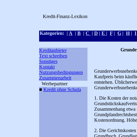
Kredit-Finanz-Lexikon
Kategorien: |
A
|
B
|
C
|
D
|
E
|
F
|
G
|
H
|
I
Kreditlexikon
Grunde
Kreditanbieter
Text schreiben
Sonstiges
Kontakt
Grunderwerbsnebenkos
Nutzungsbedingungen
Kaufpreis beim käufl
Zusammenarbeit
entstehen. Üblicherwei
Werbepartner
Grunderwerbsnebenko
■
Kredit ohne Schufa
1. Die Kosten der not
Grundstückskaufvertra
Zusammenhang etwa e
Grundpfandrechtsbeste
Kostenordnung. Höhe 
2. Die Gerichtskosten
Grundbuch. Grundlage