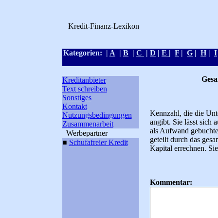
Kredit-Finanz-Lexikon
Kategorien: |
A
|
B
|
C
|
D
|
E
|
F
|
G
|
H
|
I
Kreditlexikon
Gesa
Kreditanbieter
Text schreiben
Sonstiges
Kontakt
Kennzahl, die die Unt
Nutzungsbedingungen
angibt. Sie lässt sich
Zusammenarbeit
als Aufwand gebucht
Werbepartner
geteilt durch das ges
■
Schufafreier Kredit
Kapital errechnen. Si
Kommentar: