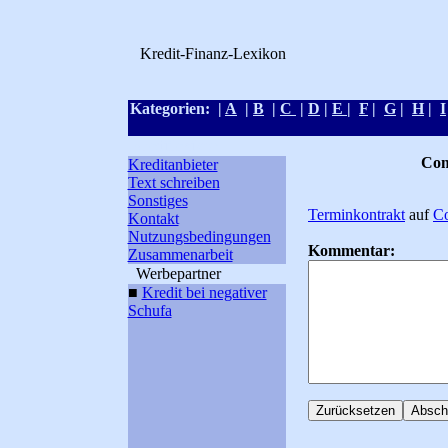
Kredit-Finanz-Lexikon
Kategorien: |
A
|
B
|
C
|
D
|
E
|
F
|
G
|
H
|
I
Kreditlexikon
Com
Kreditanbieter
Text schreiben
Sonstiges
Terminkontrakt
auf
C
Kontakt
Nutzungsbedingungen
Kommentar:
Zusammenarbeit
Werbepartner
■
Kredit bei negativer
Schufa