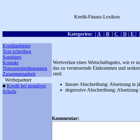
Kredit-Finanz-Lexikon
Kategorien: |
A
|
B
|
C
|
D
|
E
|
Kreditlexikon
Kreditanbieter
Text schreiben
Sonstiges
Wertverlust eines Wirtschaftsgutes, wie er 
Kontakt
das zu versteuernde Einkommen und senken 
Nutzungsbedingungen
sind:
Zusammenarbeit
Werbepartner
lineare Abschreibung: Absetzung in j
■
Kredit bei negativer
degressive Abschreibung: Absetzung 
Schufa
Kommentar: